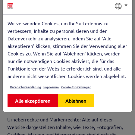
verpflichtende Informationen (z. B. das Impressum, die
Datenschutzerklärung, AGB oder verpflichtende
Belehrungen von Verbrauchern) handelt. Wir behalten
Wir verwenden Cookies, um Ihr Surferlebnis zu
uns vor, die Inhalte vollständig oder teilweise zu ändern
verbessern, Inhalte zu personalisieren und den
oder zu löschen, soweit vertragliche Verpflichtungen
Datenverkehr zu analysieren. Indem Sie auf ‘Alle
unberührt bleiben. Alle Angebote sind freibleibend und
akzeptieren’ klicken, stimmen Sie der Verwendung aller
unverbindlich.
Cookies zu. Wenn Sie auf ‘Ablehnen’ klicken, werden
nur die notwendigen Cookies aktiviert, die für das
Links auf fremde Webseiten: Die Inhalte fremder
Funktionieren der Website erforderlich sind, und alle
Webseiten, auf die wir direkt oder indirekt verweisen,
anderen nicht wesentlichen Cookies werden abgelehnt.
liegen außerhalb unseres Verantwortungsbereiches und
wir machen sie uns nicht zu Eigen. Für alle Inhalte und
Datenschutzerklärung
Impressum
Cookie-Einstellungen
Nachteile, die aus der Nutzung der in den verlinkten
Webseiten aufrufbaren Informationen entstehen,
Alle akzeptieren
Ablehnen
übernehmen wir keine Verantwortung.
Urheberrechte und Markenrechte: Alle auf dieser
Website dargestellten Inhalte, wie Texte, Fotografien,
Grafiken, Marken und Warenzeichen sind durch die